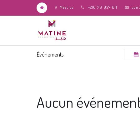
Meet us
+216 70 037 611
cont
Événements
Aucun événement 